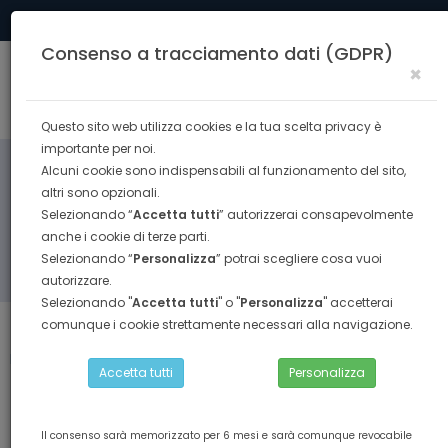
Tel. 0574 40291
formazione@confesercenti.prato.it
Consenso a tracciamento dati (GDPR)
×
Togg
navig
Questo sito web utilizza cookies e la tua scelta privacy è
importante per noi.
Alcuni cookie sono indispensabili al funzionamento del sito,
altri sono opzionali.
Selezionando “
Accetta tutti
” autorizzerai consapevolmente
anche i cookie di terze parti.
Selezionando “
Personalizza
” potrai scegliere cosa vuoi
RICERCA
autorizzare.
Selezionando "
Accetta tutti
" o "
Personalizza
" accetterai
comunque i cookie strettamente necessari alla navigazione.
Torna indietro
Home
ABILITAZIONE PROFESSIONALE
Accetta tutti
Personalizza
formazione obbligatoria per agente d'affari in mediazione
- sezione immobiliare e con mandato a titolo oneroso
Il consenso sarà memorizzato per 6 mesi e sarà comunque revocabile