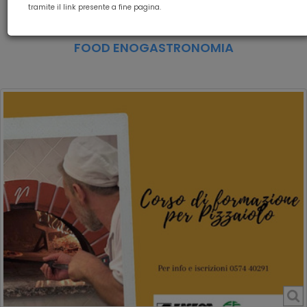
CORSO PROFESSIONALIZZANTE PER
tramite il link presente a fine pagina.
PIZZAIOLO (ADA/UC 448)
FOOD ENOGASTRONOMIA