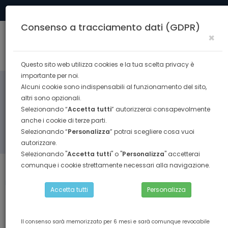
Tel. 0574 40291
formazione@confesercenti.prato.it
Consenso a tracciamento dati (GDPR)
×
Togg
navig
Questo sito web utilizza cookies e la tua scelta privacy è
importante per noi.
Alcuni cookie sono indispensabili al funzionamento del sito,
altri sono opzionali.
Selezionando “
Accetta tutti
” autorizzerai consapevolmente
anche i cookie di terze parti.
Selezionando “
Personalizza
” potrai scegliere cosa vuoi
RICERCA
autorizzare.
Selezionando "
Accetta tutti
" o "
Personalizza
" accetterai
comunque i cookie strettamente necessari alla navigazione.
Torna indietro
Home
FOOD ENOGASTRONOMIA
Accetta tutti
Personalizza
corso professionalizzante per pizzaiolo (ada/uc 448)
Il consenso sarà memorizzato per 6 mesi e sarà comunque revocabile