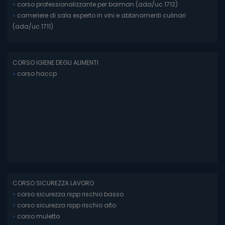
»
corso professionalizzante per barman (ada/uc 1712)
»
cameriere di sala esperto in vini e abbinamenti culinari
(ada/uc 1711)
CORSO IGIENE DEGLI ALIMENTI
»
corso haccp
CORSO SICUREZZA LAVORO
»
corso sicurezza rspp rischio basso
»
corso sicurezza rspp rischio alto
»
corso muletto