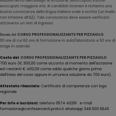
Assolvimento dell'obbligo di istruzione; disoccupati, inattivi
eoccupati; maggiore età. Ai candidati stranieri è richiesta una
buona conoscenza della lingua italiana orale e scritta (un livello
non inferiore all’A2). Tale conoscenza deve essere verificata
attraverso un test di ingresso.
CORSO PROFESSIONALIZZANTE PER PIZZAIOLO
Durata del
110 ore di cui 60 ore di formazione in aula/laboratorio e 50 ore di
stage in azienda
Costo del
CORSO PROFESSIONALIZZANTE PER PIZZAIOLO
700 euro (€ 300,00 come acconto al momento dell'iscrizione
ed i restanti € 400,00 come saldo qualche giorno prima
dell'inizio del corso oppure in un’unica soluzione da 700 euro).
Attestato rilasciato:
Certificato di competenze con logo
regionale
Per info e iscrizioni:
telefono 0574 40291 e-mail
formazione@confesercenti.prato.it whatsapp 348 603 6645