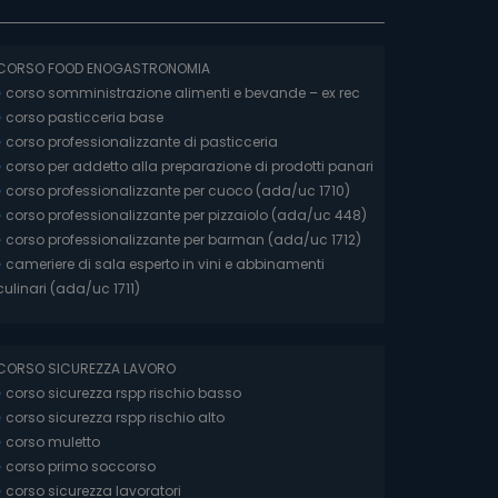
CORSO FOOD ENOGASTRONOMIA
»
corso somministrazione alimenti e bevande – ex rec
»
corso pasticceria base
»
corso professionalizzante di pasticceria
»
corso per addetto alla preparazione di prodotti panari
»
corso professionalizzante per cuoco (ada/uc 1710)
»
corso professionalizzante per pizzaiolo (ada/uc 448)
»
corso professionalizzante per barman (ada/uc 1712)
»
cameriere di sala esperto in vini e abbinamenti
culinari (ada/uc 1711)
CORSO SICUREZZA LAVORO
»
corso sicurezza rspp rischio basso
»
corso sicurezza rspp rischio alto
»
corso muletto
»
corso primo soccorso
»
corso sicurezza lavoratori