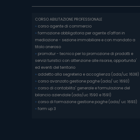
CORSO ABILITAZIONE PROFESSIONALE
»
corso agente di commercio
»
formazione obbligatoria per agente d'affari in
mediazione - sezione immobiliare e con mandato a
titolo oneroso
»
promotur - tecnico per la promozione di prodotti e
servizi turistici con attenzione alle risorse, opportunita'
ed eventi del territorio
»
addetto alla segreteria e accoglienza (ada/uc 1638)
»
corso avanzato gestione paghe (ada/ uc 1693)
»
corso di contabilita' generale e formulazione del
bilancio aziendale (ada/uc 1590 e 1591)
»
corso di formazione gestione paghe (ada/ uc 1693)
»
form up 3