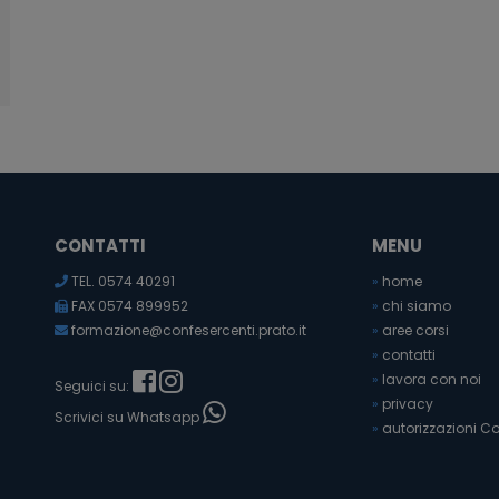
CONTATTI
MENU
TEL. 0574 40291
»
home
FAX 0574 899952
»
chi siamo
formazione@confesercenti.prato.it
»
aree corsi
»
contatti
»
lavora con noi
Seguici su:
»
privacy
Scrivici su Whatsapp
»
autorizzazioni Co