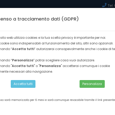
Tel.
enso a tracciamento dati (GDPR)
(current)
HOME
CHI SIAMO
AREA CORSI
PHOTOG
sito web utilizza cookies e la tua scelta privacy è importante per noi.
cookie sono indispensabili al funzionamento del sito, altri sono opzionali.
onando “
Accetta tutti
” autorizzerai consapevolmente anche i cookie di te
onando “
Personalizza
” potrai scegliere cosa vuoi autorizzare.
i formazione gestione paghe (ada/ uc 1693)
onando "
Accetta tutti
" o "
Personalizza
" accetterai comunque i cookie
mente necessari alla navigazione.
Accetta tutti
Personalizza
 FORMAZIONE GESTIONE PAGHE (ADA/
ABILITAZIONE PROFESSIONALE
nso sarà memorizzato per 6 mesi e sarà comunque revocabile tramite il link presente 
Corso a pagamento | Corso professionalizzante |
CORSO DI FORMAZIONE GESTIONE PAGHE