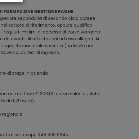
SO DI FORMAZIONE GESTIONE PAGHE
superiore secondaria di secondo ciclo oppure
 nel settore di riferimento, oppure qualifica
. I requisiti minimi di accesso al corso verranno
 e da eventuali attestazioni ad esso allegati. Ai
ingua italiana orale e scritta (un livello non
traverso un test di ingresso.
ore di stage in azienda
one ed i restanti € 300,00 come saldo qualche
one da 520 euro).
o regionale
rato.it whatsapp 348 603 6645